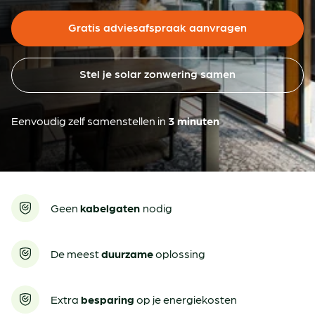
Gratis adviesafspraak aanvragen
Vacatures
Dealer portal login
Blog
Stel je solar zonwering samen
Dealer worden
Projecten
Eenvoudig zelf samenstellen in
3 minuten
Instructies voor dealers
Duurzaamheid
Duurzaamheid
Zakelijk
Geen
kabelgaten
nodig
De meest
duurzame
oplossing
Extra
besparing
op je energiekosten