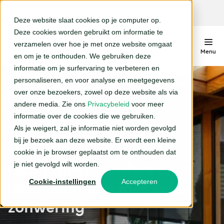
standaard
5 jaar
garantie
Deze website slaat cookies op je computer op.
Close
Deze cookies worden gebruikt om informatie te
verzamelen over hoe je met onze website omgaat
Menu
en om je te onthouden. We gebruiken deze
informatie om je surfervaring te verbeteren en
Screens
personaliseren, en voor analyse en meetgegevens
Standaard screens
over onze bezoekers, zowel op deze website als via
Home
Solar
Rolluiken
andere media. Zie ons
Privacybeleid
voor meer
Ritsscreens
Rolluiken
informatie over de cookies die we gebruiken.
Zonneschermen
Als je weigert, zal je informatie niet worden gevolgd
Solar screens
Solar rolluiken
bij je bezoek aan deze website. Er wordt een kleine
Terrasschermen
cookie in je browser geplaatst om te onthouden dat
Solar zonwering
Combineer comfort en
je niet gevolgd wilt worden.
Knikarmscherm
duurzaamheid met solar
Over Degalux
Cookie-instellingen
Accepteren
Uitvalschermen
Klantenservice
zonwering
Instructies
Plan adviesgesprek