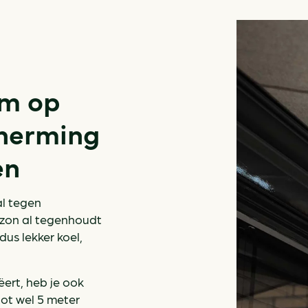
rm op
herming
en
l tegen
 zon al tegenhoudt
dus lekker koel,
ert, heb je ook
tot wel 5 meter