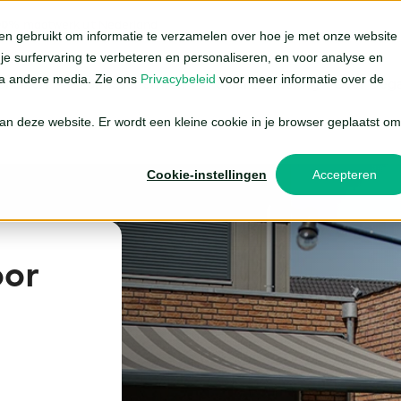
00%
maatwerk uit Nederland
en gebruikt om informatie te verzamelen over hoe je met onze website
e surfervaring te verbeteren en personaliseren, en voor analyse en
ia andere media. Zie ons
Privacybeleid
voor meer informatie over de
olluiken
Zonneschermen
Solar zonwering
Over Deg
 aan deze website. Er wordt een kleine cookie in je browser geplaatst om
Screens
Standaard screens
eens
lluiken
Terrasschermen
Klanten
Rolluiken
Cookie-instellingen
Accepteren
Ritsscreens
Rolluiken
Zonneschermen
lar rolluiken
Knikarmscherm
Instruct
Solar screens
Solar rolluiken
Terrasschermen
or
Solar zonwering
Knikarmscherm
Uitvalschermen
Vacatur
Over Degalux
Uitvalschermen
Klantenservice
Blog
Instructies