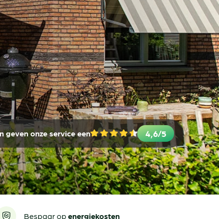
en
amheid
4,6/5
n geven onze service een
Bespaar op
energiekosten