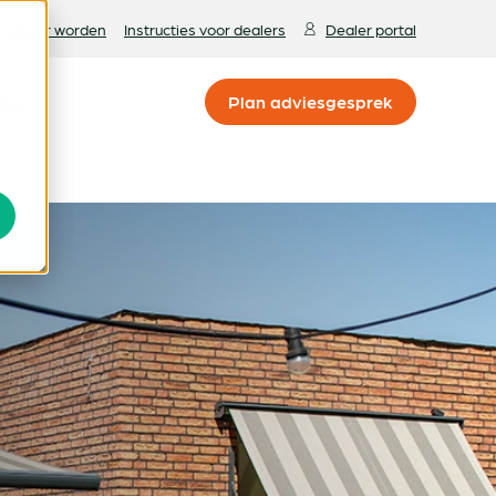
Dealer worden
Instructies voor dealers
Dealer portal
Close
alux
Plan adviesgesprek
service
ies
es
Plan adviesgesprek