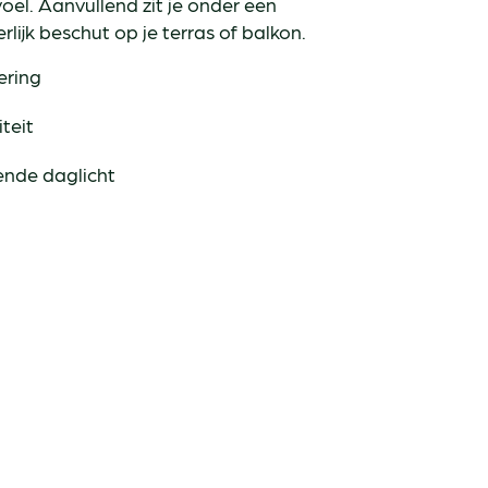
oel. Aanvullend zit je onder een
lijk beschut op je terras of balkon.
ering
teit
ende daglicht