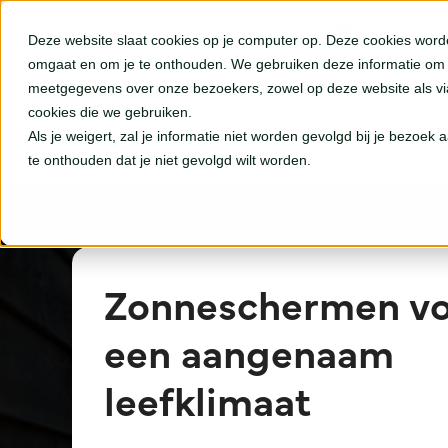
Beoordeling van 4.6/5
standaard
5 jaar
garantie
1
Deze website slaat cookies op je computer op. Deze cookies word
omgaat en om je te onthouden. We gebruiken deze informatie om j
meetgegevens over onze bezoekers, zowel op deze website als v
Screens
R
cookies die we gebruiken.
Als je weigert, zal je informatie niet worden gevolgd bij je bezoek
Home
Zonneschermen
te onthouden dat je niet gevolgd wilt worden.
Standaard scr
Ro
Ritsscreens
So
Zonneschermen vo
een aangenaam
Solar screens
leefklimaat